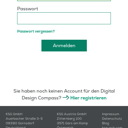
Sie haben noch keinen Account für den Digital
Design Compass?
Hier registrieren
KSG GmbH
KSG Austria GmbH
Impressum
Auerbacher Straße 3-5
Zitternberg 100
Datenschutz
09390 Gornsdorf
3571 Gars am Kamp
Blog
Deutschland
Österreich
ksg-pcb.com